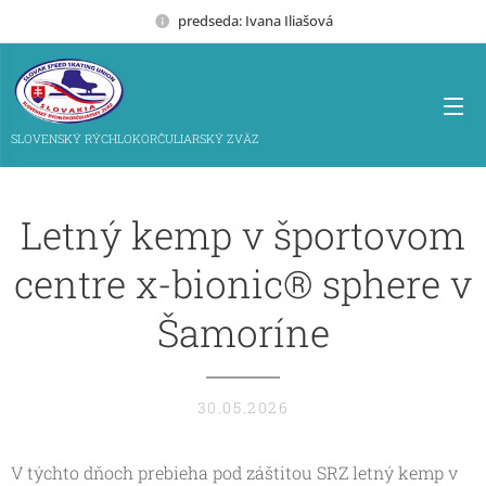
predseda: Ivana Iliašová
SLOVENSKÝ RÝCHLOKORČULIARSKÝ ZVÄZ
Letný kemp v športovom
centre x-bionic® sphere v
Šamoríne
30.05.2026
V týchto dňoch prebieha pod záštitou SRZ letný kemp v