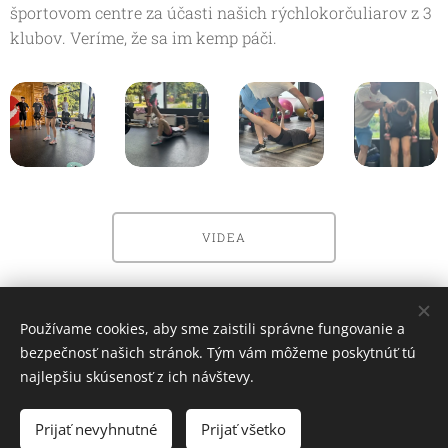
športovom centre za účasti našich rýchlokorčuliarov z 3
klubov. Veríme, že sa im kemp páči.
VIDEA
Share
Používame cookies, aby sme zaistili správne fungovanie a
bezpečnosť našich stránok. Tým vám môžeme poskytnúť tú
najlepšiu skúsenosť z ich návštevy.
Slovenský rýchlokorčuliarsky zväz 2026
Prijať nevyhnutné
Prijať všetko
Cookies