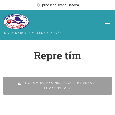
predseda: Ivana Iliašová
SLOVENSKÝ RÝCHLOKORČULIARSKÝ ZVÄZ
Repre tím
HARMONOGRAM ŠPORTOVEJ PRÍPRAVY -
LUKÁŠ STEKLÝ