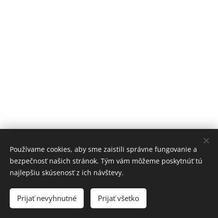
Používame cookies, aby sme zaistili správne fungovanie a
bezpečnosť našich stránok. Tým vám môžeme poskytnúť tú
najlepšiu skúsenosť z ich návštevy.
Slovenský rýchlokorčuliarsky zväz 2026
Prijať nevyhnutné
Prijať všetko
Cookies