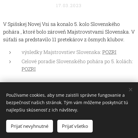
17.03.2023
V Spišskej Novej Vsi sa konalo 5. kolo Slovenského
pohára , ktoré bolo zároveň Majstrovstvami Slovenska. V
súťaži sa predstavilo 11 pretekárov z ôsmych klubov.
výsledky Majstrovstiev Slovenska:
POZRI
Celové poradie Slovenského pohára po 5. kolách:
POZRI
Share
Používame cookies, aby sme zaistili správne fungovanie a
bezpečnosť našich stránok. Tým vám môžeme poskytnúť tú
najlepšiu skúsenosť z ich návštevy.
Slovenský rýchlokorčuliarsky zväz 2026
Prijať nevyhnutné
Prijať všetko
Cookies