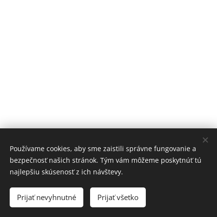
Používame cookies, aby sme zaistili správne fungovanie a
bezpečnosť našich stránok. Tým vám môžeme poskytnúť tú
najlepšiu skúsenosť z ich návštevy.
Slovenský rýchlokorčuliarsky zväz 2026
Prijať nevyhnutné
Prijať všetko
Cookies