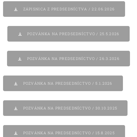
ZÁPISNICA Z PREDSEDNÍCTVA / 22.06.2026
POZVÁNKA NA PREDSEDNÍCTVO / 25.5.2026
POZVÁNKA NA PREDSEDNÍCTVO / 26.3.2026
POZVÁNKA NA PREDSEDNÍCTVO / 5.1.2026
POZVÁNKA NA PREDSEDNÍCTVO / 30.10.2025
POZVÁNKA NA PREDSEDNÍCTVO / 15.8.2025