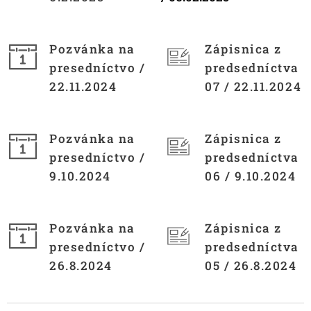
Pozvánka na
Zápisnica z
presedníctvo /
predsedníctva
22.11.2024
07 / 22.11.2024
Pozvánka na
Zápisnica z
presedníctvo /
predsedníctva
9.10.2024
06 / 9.10.2024
Pozvánka na
Zápisnica z
presedníctvo /
predsedníctva
26.8.2024
05 / 26.8.2024